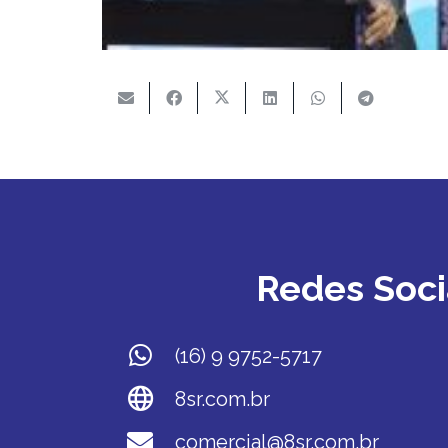
Redes Soci
(16) 9 9752-5717
8sr.com.br
comercial@8sr.com.br