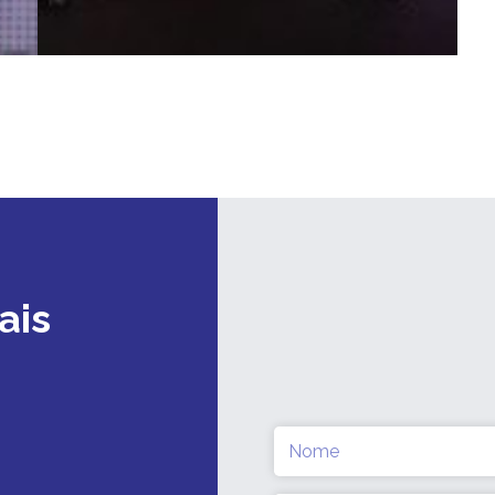
ais
Nome
(obrigatório)