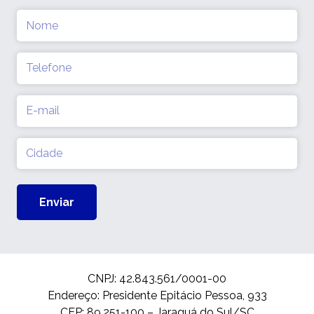
Nome
(obrigatório)
Telefone
(obrigatório)
E-
mail
(obrigatório)
Cidade
(obrigatório)
CNPJ: 42.843.561/0001-00
Endereço: Presidente Epitácio Pessoa, 933
CEP: 89.251-100 – Jaraguá do Sul/SC