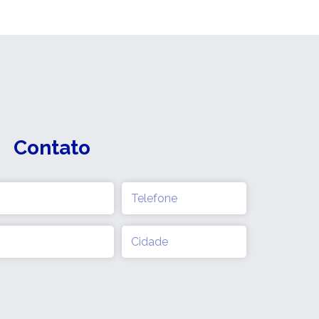
Contato
Telefone
(obrigatório)
Cidade
(obrigatório)