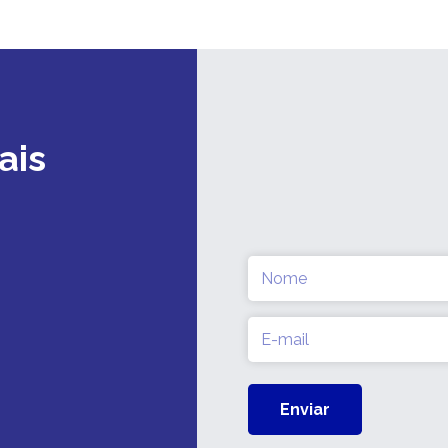
ais
Nome
(obrigatório)
E-
mail
(obrigatório)