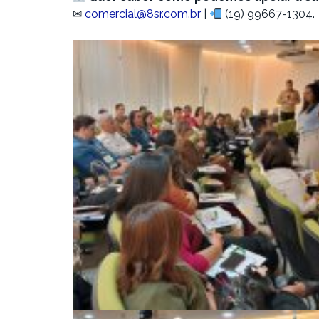
✉
comercial@8sr.com.br
|
(19) 99667-1304.