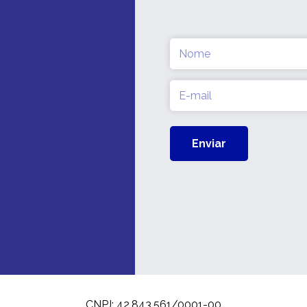
Nome
(obrigatório)
E-
mail
(obrigatório)
CNPJ: 42.843.561/0001-00