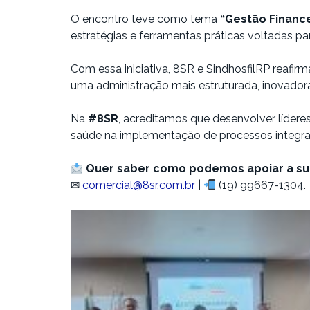
O encontro teve como tema
“Gestão Finance
estratégias e ferramentas práticas voltadas par
Com essa iniciativa, 8SR e SindhosfilRP reaf
uma administração mais estruturada, inovador
Na
#8SR
, acreditamos que desenvolver lídere
saúde na implementação de processos integ
Quer saber como podemos apoiar a sua
✉
comercial@8sr.com.br
|
(19) 99667-1304.