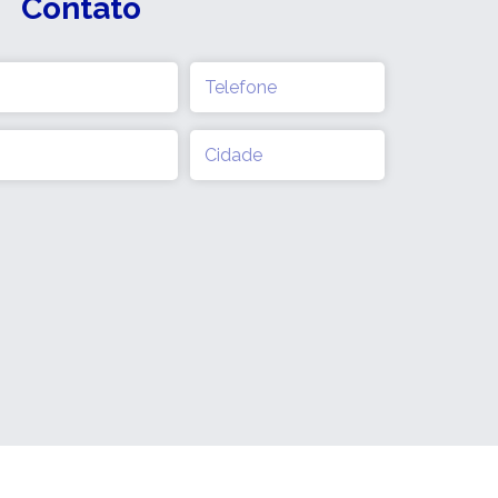
Contato
Telefone
(obrigatório)
Cidade
(obrigatório)